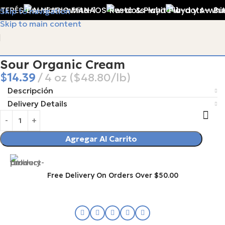
TERÉS
BALNEARIO MANAOS
Resto & Playa
Playa y Av. Bu
Skip to navigation
Skip to main content
Sour Organic Cream
$
14.39
4 oz ($48.80/lb)
Descripción
Delivery Details
Agregar Al Carrito
Free Delivery On Orders Over $50.00