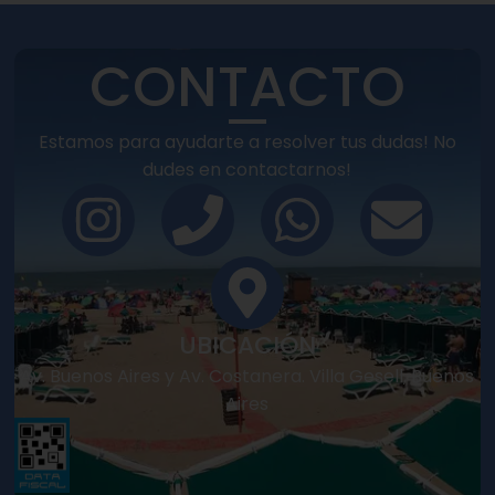
CONTACTO
Estamos para ayudarte a resolver tus dudas! No
dudes en contactarnos!
UBICACIÓN
Av. Buenos Aires y Av. Costanera. Villa Gesell, Buenos
Aires